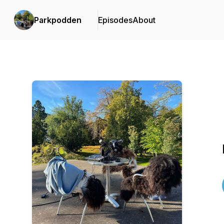
Parkpodden
Episodes
About