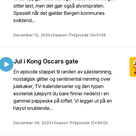
sitter løst, men det gjør også alvorspraten.
Spesielt når det gjelder Bergen kommunes
sviktend...
December 12, 2025
•
Season 11
•
Episode 13
•
51:06
Jul i Kong Oscars gate
En episode stappet til randen av julestemning,
nostalgisk glitter og sentimental mimring over
julekaker, TV-kalenderserier og den typen
esoterisk julepynt du bare finner nederst i en
gammel pappeske på loftet. Vi legger ut på en
høyst snublende...
December 09, 2025
•
Season 11
•
Episode 12
•
46:05