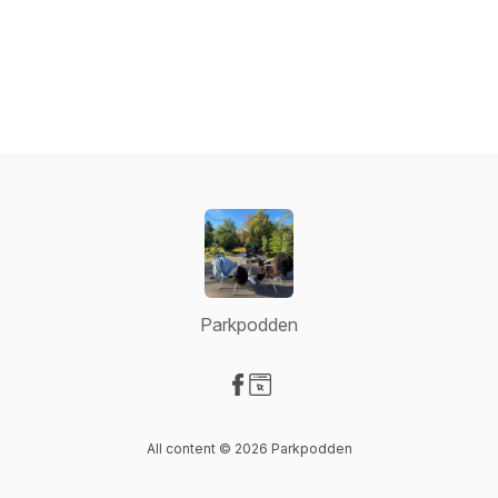
Parkpodden
Visit our Facebook page
Visit our Website page
All content © 2026 Parkpodden